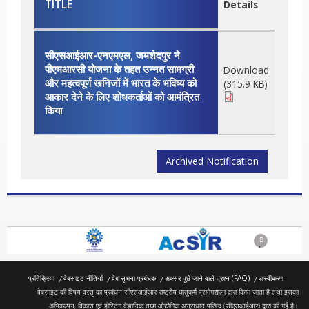
TITLE
Details
सीएसआईआर-एनएमएल, जमशेदपुर ने
पीएमआरसी योजना के तहत उन्नत सामग्री
Download
और महत्वपूर्ण खनिजों में भारत के भविष्य को
(315.9 KB)
आकार देने के लिए शोधकर्ताओं को आमंत्रित
किया
Archived Notification
Previous
Next
प्रतिक्रिया
वेबसाइट नीतियाँ
वेब सूचना प्रबंधक
अक्सर पूछे जाने वाले प्रश्न (FAQ)
अस्वीकरण
वेबसाइट की विषय-वस्तु का प्रबंधन सीएसआईआर-राष्ट्रीय धातुकर्म प्रयोगशाला द्वारा किया जाता है तथा इसका
अभिकल्पन, विकास एवं होस्टिंग वैज्ञानिक तथा औद्योगिक अनुसंधान परिषद (सीएसआईआर) द्वारा की गई है।