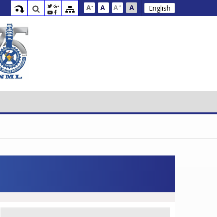
-
+
A
A
A
A
English