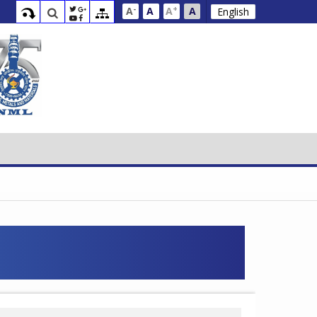
-
+
A
A
A
A
English