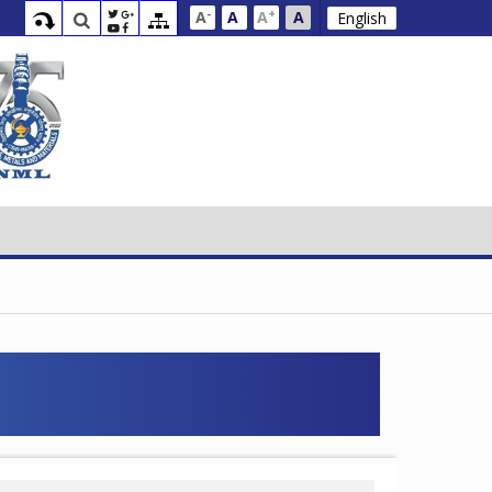
-
+
A
A
A
A
English