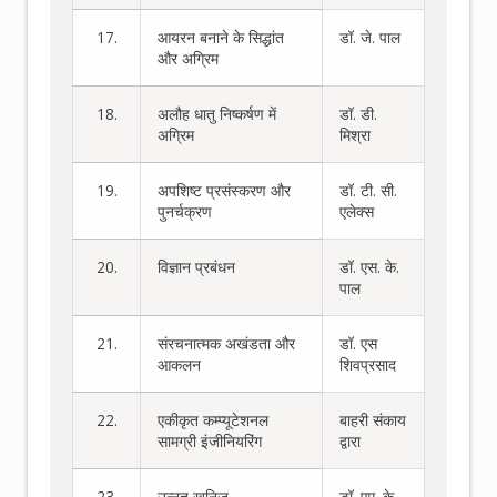
17.
आयरन बनाने के सिद्धांत
डॉ. जे. पाल
और अग्रिम
18.
अलौह धातु निष्कर्षण में
डॉ. डी.
अग्रिम
मिश्रा
19.
अपशिष्ट प्रसंस्करण और
डॉ. टी. सी.
पुनर्चक्रण
एलेक्स
20.
विज्ञान प्रबंधन
डॉ. एस. के.
पाल
21.
संरचनात्मक अखंडता और
डॉ. एस
आकलन
शिवप्रसाद
22.
एकीकृत कम्प्यूटेशनल
बाहरी संकाय
सामग्री इंजीनियरिंग
द्वारा
23.
उन्नत खनिज
डॉ. एम. के.