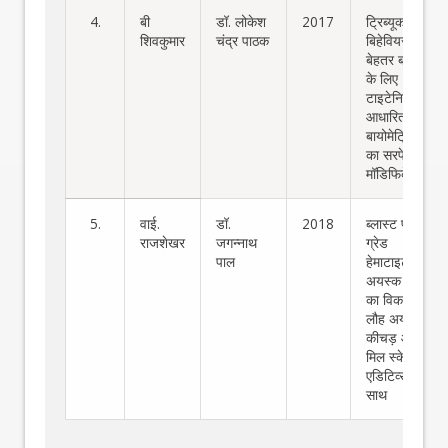
4.
बी
डॉ. लोकेश
2017
ट्रिब्यूकोरेशन
शिवकुमार
चंद्र पाठक
बिहेवियर को
बेहतर बनाने
के लिए
टाइटेनियम
आधारित
बायोमेट्रिक
का सरफेस
मॉडिफिकेशन
5.
वाई.
डॉ.
2018
ब्लास्ट फर्नेस
राजशेखर
जगन्नाथ
ग्रेड
पाल
हेमाटाइट
अयस्क पेलेट
का विकास
लौह अयस्क
कीचड़ और
मिल स्केल
एडिटिव्स के
साथ