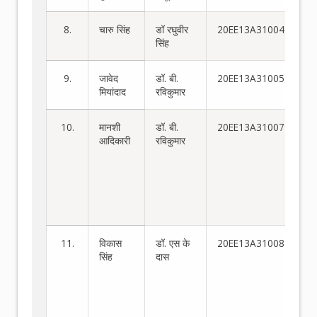
8.
चारु सिंह
डॉ रघुवीर
20EE13A31004
सिंह
9.
जावेद
डॉ. बी.
20EE13A31005
मियांदाद
रविकुमार
10.
मानशी
डॉ. बी.
20EE13A31007
दो
आदिकारी
रविकुमार
स्
गुण
नि
एन
पैर
का
11.
विकास
डॉ. एस के
20EE13A31008
गण
सिंह
दास
मॉ
और
का
अध
एक