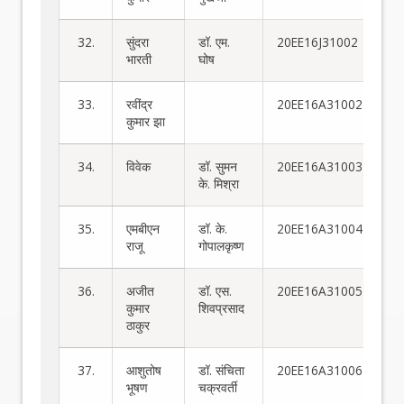
32.
सुंदरा
डॉ. एम.
20EE16J31002
भारती
घोष
33.
रवींद्र
20EE16A31002
कुमार झा
34.
विवेक
डॉ. सुमन
20EE16A31003
के. मिश्रा
35.
एमबीएन
डॉ. के.
20EE16A31004
राजू
गोपालकृष्ण
36.
अजीत
डॉ. एस.
20EE16A31005
कुमार
शिवप्रसाद
ठाकुर
37.
आशुतोष
डॉ. संचिता
20EE16A31006
भूषण
चक्रवर्ती