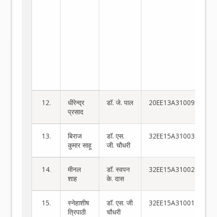
गत
स्ल
केस
ओड
फ्
ठो
घट
अध
कर
12.
धीरेन्द्र
डॉ. जे. पाल
20EE13A31009
प्रसाद
13.
बिराज
डॉ. एस.
32EE15A31003
कुमार साहू
जी. चौधरी
14.
मीनल
डॉ. स्वपन
32EE15A31002
शाह
के. दास
15.
स्नेहाशीष
डॉ. एस. जी
32EE15A31001
त्रिपाठी
चौधरी