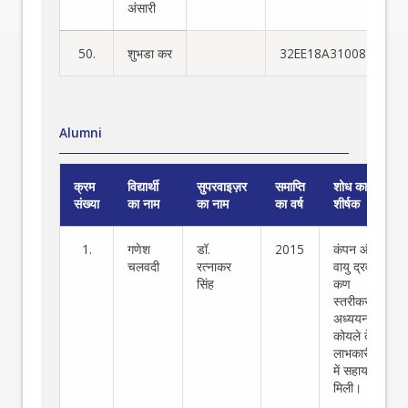
अंसारी
50.
शुभडा कर
32EE18A31008
Alumni
क्रम
विद्यार्थी
सुपरवाइज़र
समाप्ति
शोध का
संख्या
का नाम
का नाम
का वर्ष
शीर्षक
1.
गणेश
डॉ.
2015
कंपन और
चलवदी
रत्नाकर
वायु द्रवण में
सिंह
कण
स्तरीकरण के
अध्ययन से
कोयले के
लाभकारीकरण
में सहायता
मिली।