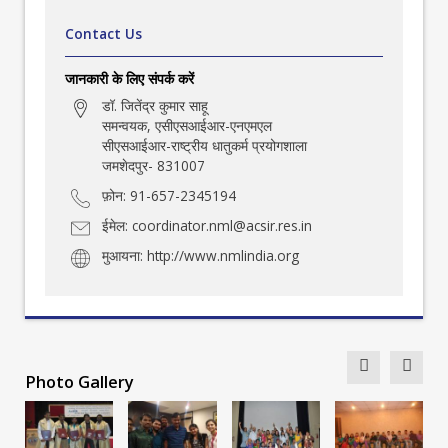
Contact Us
जानकारी के लिए संपर्क करें
डॉ. जितेंद्र कुमार साहू
समन्वयक, एसीएसआईआर-एनएमएल
सीएसआईआर-राष्ट्रीय धातुकर्म प्रयोगशाला
जमशेदपुर- 831007
फ़ोन: 91-657-2345194
ईमेल:
coordinator.nml@acsir.res.in
मुआयना:
http://www.nmlindia.org
Photo Gallery