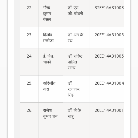
22.
गौरव
डॉ. एस.
32EE16A31003
कुमार
जी. चौधरी
बंसल
23.
दिलीप
डॉ. आर.के.
20EE14A31003
मखीजा
रथ
24.
ई. जेड.
डॉ. सरिष्ठ
20EE14A31005
चाको
पालित
सागर
25.
अरिजीत
डॉ.
20EE14A31004
दास
रत्नाकर
सिंह
26.
राजेश
डॉ. जे.के.
20EE14A31001
ए
कुमार राय
साहू
प्र
रूप
जम
नि