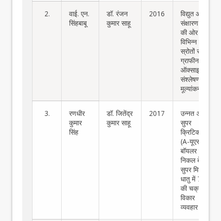
2.
वाई. एन.
डॉ. रंजन
2016
विद्युत और
सिंहबाबू
कुमार साहू
संक्षारण गुणों
की ओर
विभिन्न कार्बन
स्रोतों से
ग्राफीन
ऑक्साइड का
संश्लेषण और
मूल्यांकन
3.
रणधीर
डॉ. जितेंद्र
2017
उन्नत अल्ट्रा
कुमार
कुमार साहू
सुपर
सिंह
क्रिटिकल
(A-यूएससी)
बॉयलर ग्रेड
निकल बेस
सुपर मिश्र
धातु में 740H
की चक्रीय
विकार
व्यवहार