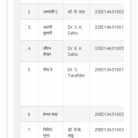
2.
अम्मासी ए
डॉ. जे. पाल
32EE14A31002
3.
आरती
Dr. S. K.
32EE14A31001
कुमारी
Sahu
4.
सौरभ
Dr. K. K.
32EE14A31005
शेखर
Sahu
5.
रीमा दे
Dr. S.
20EE13A31001
3
Tarafder
स्
स्ट
बह
चक
वि
6.
हेनल शाह
20EE13A31002
7.
नितिन
डॉ. जे.के.
20EE13A31003
गुप्ता
साहू