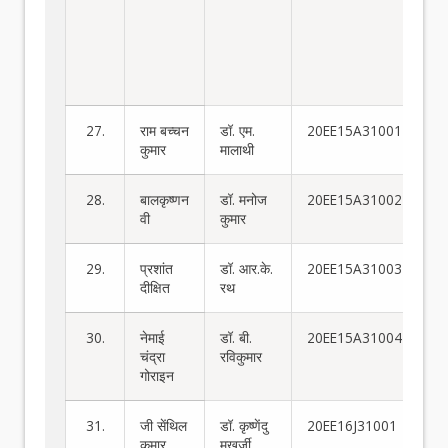
सु
के
ता
वि
सूक्
27.
राम बच्चन
डॉ. एम.
20EE15A31001
कुमार
मालाथी
28.
बालकृष्णन
डॉ. मनोज
20EE15A31002
वी
कुमार
29.
प्रशांत
डॉ. आर.के.
20EE15A31003
दीक्षित
रथ
30.
नेमाई
डॉ. बी.
20EE15A31004
चंद्रा
रविकुमार
गोराइन
31.
जी सेंथिल
डॉ. कृष्णेंदु
20EE16J31001
कुमार
मुखर्जी