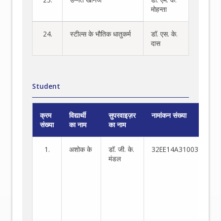
मोहन्ता
24.
स्टील्स के भौतिक धातुकर्म
डॉ. एस. के.
दास
Student
क्रम
विद्यार्थी
सुपरवाइज़र
नामांकन संख्या
अन
संख्या
का नाम
का नाम
क्षे
1.
अशोक के
डॉ. जी. के.
32EE14A31003
स्ट
मंडल
के
स्ल
कै
का
वि
औ
नि