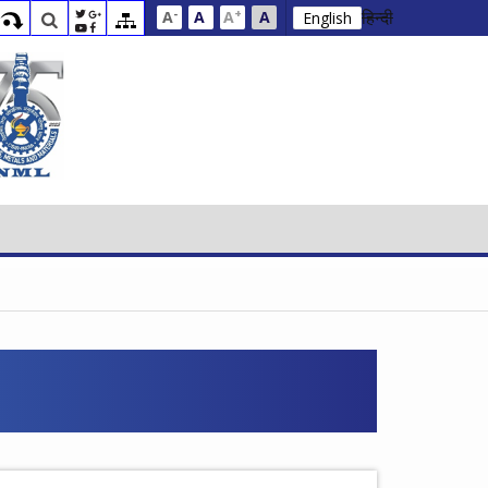
-
+
हिन्दी
A
A
A
A
English