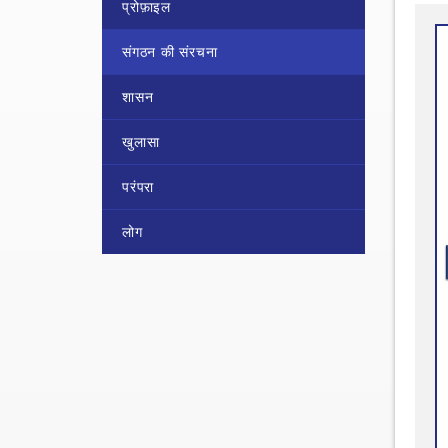
प्रोफ़ाइल
संगठन की संरचना
शासन
खुलासा
परंपरा
लोग